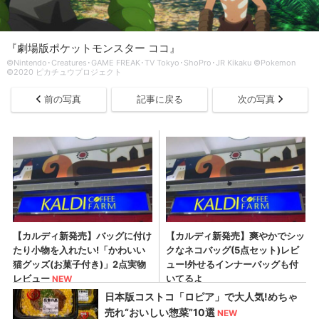
『劇場版ポケットモンスター ココ』
©Nintendo･Creatures･GAME FREAK･TV Tokyo･ShoPro･JR Kikaku ©Pokemon
©2020 ピカチュウプロジェクト
前の写真
記事に戻る
次の写真