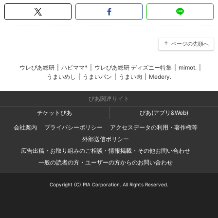
ページの先頭へ
ウレぴあ総研
|
ハピママ*
|
ウレぴあ総研 ディズニー特集
|
mimot.
|
うまいめし
|
うまいパン
|
うまい肉
|
Medery.
ぴあ関連サイト
チケットぴあ
ぴあ(アプリ&Web)
会社案内
プライバシーポリシー
アクセスデータの利用・著作権等
外部送信ポリシー
広告出稿・お取り組みのご相談・情報掲載・その他お問い合わせ
一般の読者の方・ユーザーの方からのお問い合わせ
Copyright (C) PIA Corporation. All Rights Reserved.