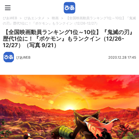
ぴあWEB
ぴあWEB
>
ぴあエンタメ
>
映画
>
【全国映画動員ランキング1位～10位】『鬼滅
の刃』歴代1位に！『ポケモン』もランクイン（12/26-12/27）
【全国映画動員ランキング1位～10位】『鬼滅の刃』
歴代1位に！『ポケモン』もランクイン（12/26-
12/27）（写真 9/21）
ぴあWEB
2020.12.28 17:45