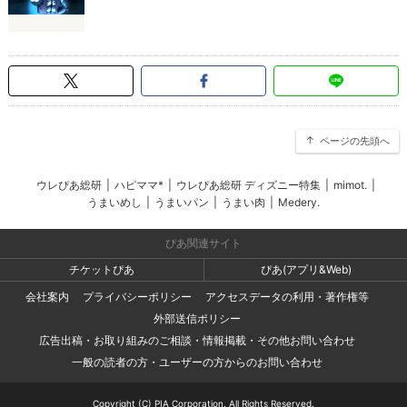
ページの先頭へ
ウレぴあ総研
|
ハピママ*
|
ウレぴあ総研 ディズニー特集
|
mimot.
|
うまいめし
|
うまいパン
|
うまい肉
|
Medery.
ぴあ関連サイト
チケットぴあ
ぴあ(アプリ&Web)
会社案内
プライバシーポリシー
アクセスデータの利用・著作権等
外部送信ポリシー
広告出稿・お取り組みのご相談・情報掲載・その他お問い合わせ
一般の読者の方・ユーザーの方からのお問い合わせ
Copyright (C) PIA Corporation. All Rights Reserved.