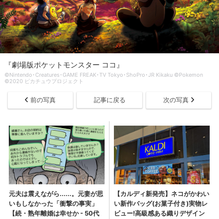
『劇場版ポケットモンスター ココ』
©Nintendo･Creatures･GAME FREAK･TV Tokyo･ShoPro･JR Kikaku ©Pokemon
©2020 ピカチュウプロジェクト
前の写真
記事に戻る
次の写真