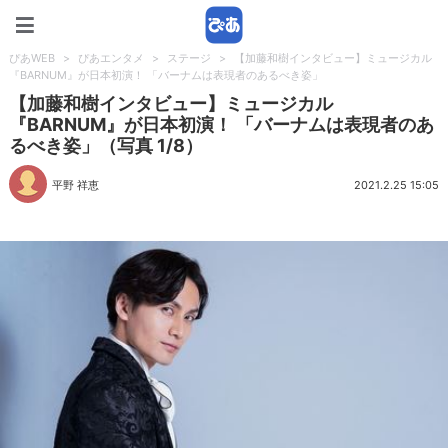
ぴあWEB
ぴあWEB
>
ぴあエンタメ
>
ステージ
>
【加藤和樹インタビュー】ミュージカル
『BARNUM』が日本初演！ 「バーナムは表現者のあるべき姿」
【加藤和樹インタビュー】ミュージカル
『BARNUM』が日本初演！ 「バーナムは表現者のあ
るべき姿」（写真 1/8）
平野 祥恵
2021.2.25 15:05