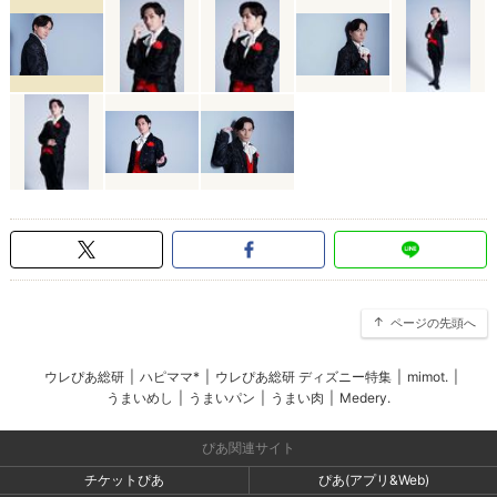
ページの先頭へ
ウレぴあ総研
|
ハピママ*
|
ウレぴあ総研 ディズニー特集
|
mimot.
|
うまいめし
|
うまいパン
|
うまい肉
|
Medery.
ぴあ関連サイト
チケットぴあ
ぴあ(アプリ&Web)