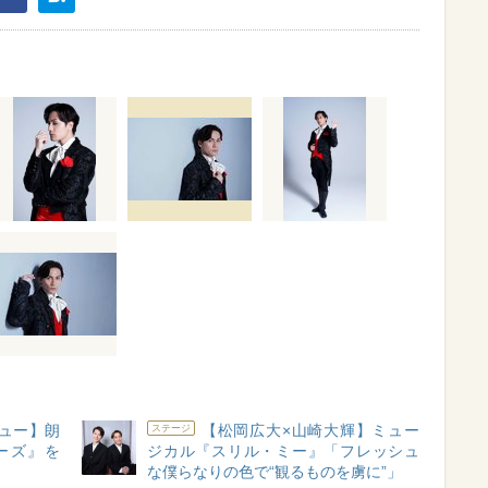
ュー】朗
【松岡広大×山崎大輝】ミュー
ステージ
ーズ』を
ジカル『スリル・ミー』「フレッシュ
な僕らなりの色で“観るものを虜に”」