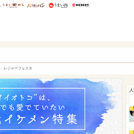
総研 ディズニー特集
mimot.
うまいめし
うまいパン
うまい肉
Medery.
WEB
レジャーフェスタ
人
1
2