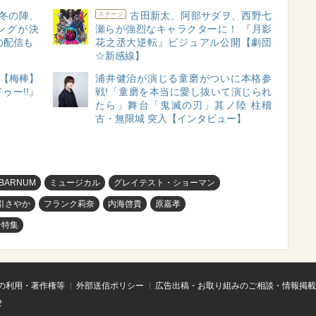
冬の陣、
古田新太、阿部サダヲ、西野七
ステージ
ングが決
瀬らが強烈なキャラクターに！ 『月影
の配信も
花之丞大逆転』ビジュアル公開【劇団
☆新感線】
 【梅棒】
浦井健治が演じる童磨がついに本格参
ゥー!!』
戦!「童磨を本当に愛し抜いて演じられ
たら」舞台「鬼滅の刃」其ノ陸 柱稽
古・無限城 突入【インタビュー】
BARNUM
ミュージカル
グレイテスト・ショーマン
引さやか
フランク莉奈
内海啓貴
原嘉孝
ン特集
の利用・著作権等
外部送信ポリシー
広告出稿・お取り組みのご相談・情報掲載
せ