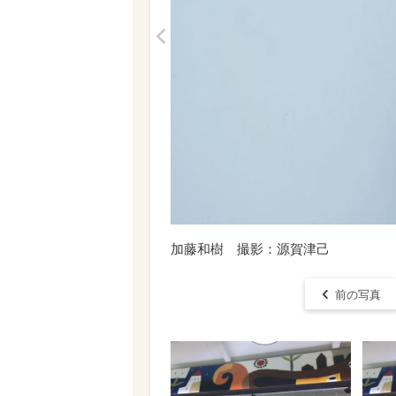
<
加藤和樹 撮影：源賀津己
前の写真