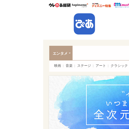
ウレぴあ総研
ハピママ*
ウレぴあ
ぴあ
エンタメ
映画
音楽
ステージ
アート
クラシック