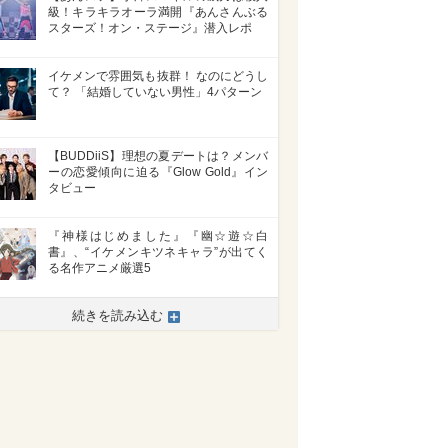
級！キラキラオーラ満開『あんさんぶる
スターズ！オン・ステージ』潜入レポ
イケメンで雰囲気も抜群！ なのにどうし
て？ 「結婚していない男性」4パターン
【BUDDiiS】理想の夏デートは？メンバ
ーの恋愛傾向に迫る『Glow Gold』イン
タビュー
『神様はじめました』『幽☆遊☆白
書』、“イケメンキツネキャラ”が出てく
る名作アニメ厳選5
続きを読み込む