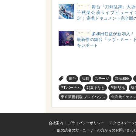
舞台『刀剣乱舞』大坂
ステージ
千秋楽公演ライブビューイ
定！ 密着ドキュメント完全版
多和田任益が新加入！
ステージ
最新作の舞台『ラヴ・ミー・ド
をレポート
>
舞台
演劇
ステージ
加藤和樹
P.T.バーナム
朝夏まなと
矢田悠祐
綿
東京芸術劇場 プレイハウス
全次元イケメ
会社案内
プライバシーポリシー
アクセスデータ
一般の読者の方・ユーザーの方からのお問い合わ