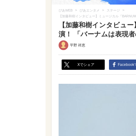
>
>
>
ぴあWEB
ぴあエンタメ
ステージ
【加藤和樹インタビュー】ミュージカル『BARNU
【加藤和樹インタビュー】
演！ 「バーナムは表現者
平野 祥恵
Xでシェア
Faceboo