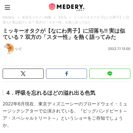
Medery.
Medery.
>
全次元イケメン特集
>
3次元
>
ミッキーオタクが【なにわ男子】に沼
落ち!! 実は似ている？ 双方の「スター性」を熱く語ってみた
ミッキーオタクが【なにわ男子】に沼落ち!! 実は似
ている？ 双方の「スター性」を熱く語ってみた
いぐ
2022.7.1 12:00
4．呼吸を忘れるほどの溢れ出る色気
2022年6月現在、東京ディズニーシーのブロードウェイ・ミュ
ージックシアターで公演されている、『ビッグバンドビート～
ア・スペシャルトリート～』というショーをご存知でしょう
か。