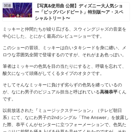
【写真&使用曲 公開】ディズニー大人気ショ
ー「ビッグバンドビート」特別版〜ア・スペ
シャルトリート〜
ミッキーと仲間たちが繰り広げる、スウィングジャズの音楽を
中心にした、とにかく最高のレビューショーです。
このショーの冒頭、ミッキーは白いタキシードを身に纏い、メ
ロウな雰囲気全開で登場するのですが、それがまあ色っぽい。
筆者はミッキーの色気を目の当たりにすると、呼吸を忘れて、
酸欠になって頭痛がしてくるタイプのオタクです。
そしてそんなミッキーに負けず劣らずの色気を纏っているの
が、なにわ男子のビジュアル担当と呼ばれている
高橋恭平
くん
です。
以前放送された『ミュージックステーション』（テレビ朝日
系）にて、なにわ男子の2ndシングル「The Answer」を披露し
た際、恭平くんがセンターに立つフォーメーションで、色気た
っぷりに前髪を掻き上げる仕草を見せてくれたのですが、それ