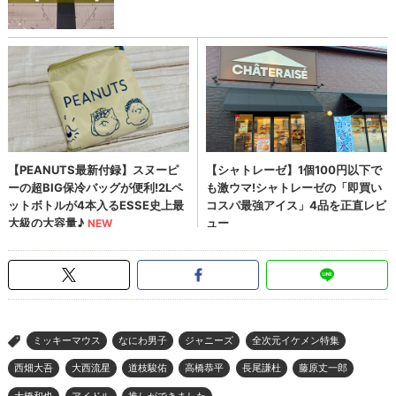
ミッキーマウス
なにわ男子
ジャニーズ
全次元イケメン特集
>
西畑大吾
大西流星
道枝駿佑
高橋恭平
長尾謙杜
藤原丈一郎
大橋和也
アイドル
推しができました