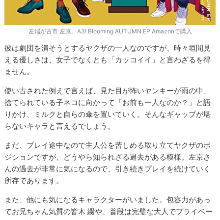
左端が古市 左京。A3! Blooming AUTUMN EP Amazonで購入
彼は劇団を潰そうとするヤクザの一人なのですが、時々垣間見
える優しさは、女子でなくとも「カッコイイ」と言わざるを得
ません。
使い古された例えで言えば、見た目が怖いヤンキーが雨の中、
捨てられている子ネコに向かって「お前も一人なのか？」と語
りかけ、ミルクと自らの傘を置いていく。そんなギャップが堪
らないキャラと言えるでしょう。
まだ、プレイ途中なので主人公を苦しめる取り立てヤクザのポ
ジションですが、どうやら知られざる過去がある模様。左京さ
んの過去が非常に気になるので、引き続きプレイを続けていく
所存であります。
また、他にも気になるキャラクターがいました。包容力があっ
てお兄ちゃん気質の皆木 綴や、普段は完璧な大人でプライベー