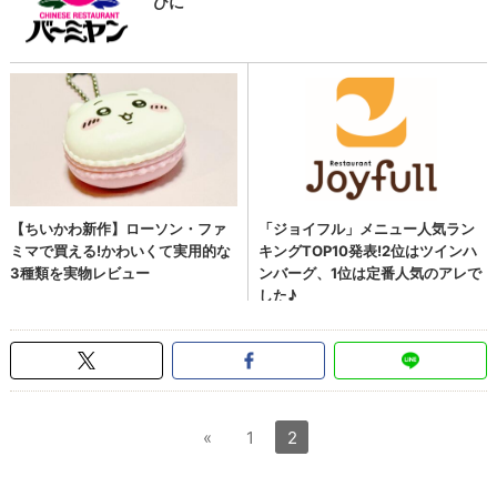
«
1
2