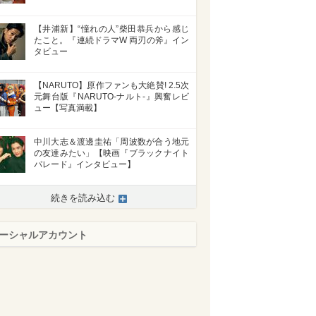
【井浦新】“憧れの人”柴田恭兵から感じ
たこと。『連続ドラマW 両刃の斧』イン
タビュー
【NARUTO】原作ファンも大絶賛! 2.5次
元舞台版『NARUTO-ナルト-』興奮レビ
ュー【写真満載】
中川大志＆渡邊圭祐「周波数が合う地元
の友達みたい」【映画『ブラックナイト
パレード』インタビュー】
続きを読み込む
ーシャルアカウント