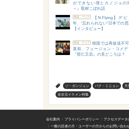
ができない僕とカノジョの
～』取材こぼれ話
【N.Flying】デ
韓流・アジア
年、“忘れられない”日本での
【インタビュー】
韓国では再放送不可
韓流・アジア
直前、フュージョン・コメデ
『哲仁王后』の見どころは？
>
ソ・ガンジュン
パク・ミニョン
天
全次元イケメン特集
会社案内
プライバシーポリシー
アクセスデータ
一般の読者の方・ユーザーの方からのお問い合わ