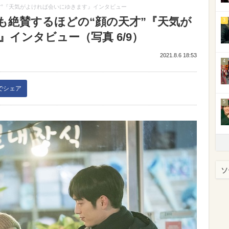
才”『天気がよければ会いにゆきます』インタビュー
も絶賛するほどの“顔の天才”『天気が
3
インタビュー（写真 6/9）
2021.8.6 18:53
4
kでシェア
5
ソ