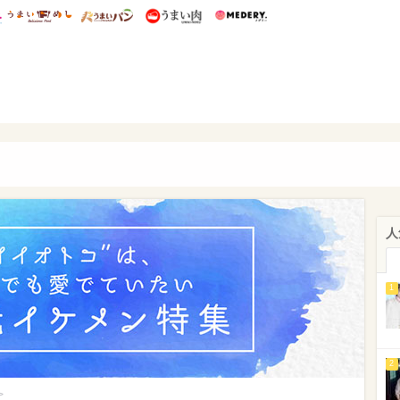
総研 ディズニー特集
mimot.
うまいめし
うまいパン
うまい肉
Medery.
ぴあ
人
1
2
>