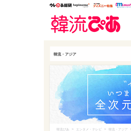
ウレぴあ総研
ハピママ*
ウレぴあ
韓流
韓流・アジア
>
>
韓流ぴあ
エンタメ・テレビ
韓流・アジア