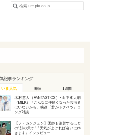
気記事ランキング
いま人気
昨日
1週間
木村慧人（FANTASTICS）×山中柔太朗
（M!LK）「こんなに仲良くなった共演者
はいないかも」映画『君がトクベツ』ロ
ング対談
【ソ・ガンジュン】医師も絶賛するほど
の“顔の天才”『天気がよければ会いにゆ
きます』インタビュー