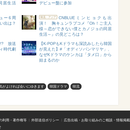
同居生活
デビュー盤に参加
ビュー6周
CNBLUEミンヒョクも出
韓流・アジア
思い出は？
演！ 胸キュンラブコメ『Oh！ご主人
様～恋ができない僕とカノジョの同居
生活～』の見どころは？
!? 放送
【K-POPもKドラマも深読みしたら韓国
ィ時代劇
が見えた】#「オディソパンマリヤ」、
なぜKドラマのケンカは「タメ口」から
始まるのか
気がよければ会いにゆきます
韓国ドラマ
韓流
の利用・著作権等
外部送信ポリシー
広告出稿・お取り組みのご相談・情報掲載
せ