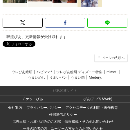
「韓流ぴあ」更新情報が受け取れます
ページの先頭へ
ウレぴあ総研
|
ハピママ*
|
ウレぴあ総研 ディズニー特集
|
mimot.
|
うまいめし
|
うまいパン
|
うまい肉
|
Medery.
ぴあ関連サイト
チケットぴあ
ぴあ(アプリ&Web)
会社案内
プライバシーポリシー
アクセスデータの利用・著作権等
外部送信ポリシー
広告出稿・お取り組みのご相談・情報掲載・その他お問い合わせ
一般の読者の方・ユーザーの方からのお問い合わせ