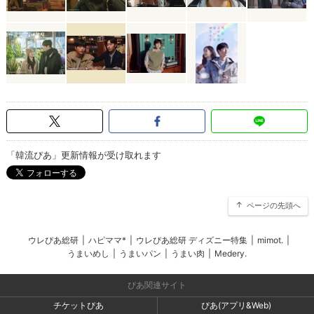
「韓流ぴあ」更新情報が受け取れます
ページの先頭へ
ウレぴあ総研
|
ハピママ*
|
ウレぴあ総研 ディズニー特集
|
mimot.
|
うまいめし
|
うまいパン
|
うまい肉
|
Medery.
ぴあ関連サイト
チケットぴあ
ぴあ(アプリ&Web)