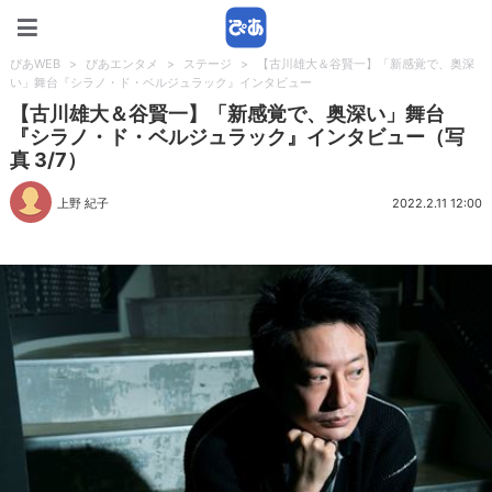
ぴあWEB
ぴあWEB
>
ぴあエンタメ
>
ステージ
>
【古川雄大＆谷賢一】「新感覚で、奥深
い」舞台『シラノ・ド・ベルジュラック』インタビュー
【古川雄大＆谷賢一】「新感覚で、奥深い」舞台
『シラノ・ド・ベルジュラック』インタビュー（写
真 3/7）
上野 紀子
2022.2.11 12:00