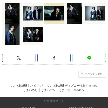
ページの先頭へ
ウレぴあ総研
|
ハピママ*
|
ウレぴあ総研 ディズニー特集
|
mimot.
|
うまいめし
|
うまいパン
|
うまい肉
|
Medery.
ぴあ関連サイト
チケットぴあ
ぴあ(アプリ&Web)