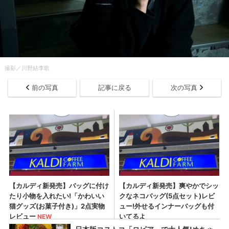
撮影／川野結李歌
前の写真
記事に戻る
次の写真