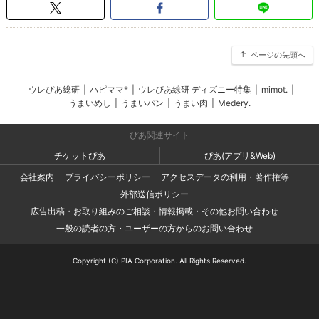
ページの先頭へ
ウレぴあ総研
|
ハピママ*
|
ウレぴあ総研 ディズニー特集
|
mimot.
|
うまいめし
|
うまいパン
|
うまい肉
|
Medery.
ぴあ関連サイト
チケットぴあ
ぴあ(アプリ&Web)
会社案内
プライバシーポリシー
アクセスデータの利用・著作権等
外部送信ポリシー
広告出稿・お取り組みのご相談・情報掲載・その他お問い合わせ
一般の読者の方・ユーザーの方からのお問い合わせ
Copyright (C) PIA Corporation. All Rights Reserved.