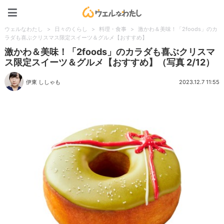
ウェルなわたし
ウェルなわたし
>
日々のくらし
>
料理・食事
>
激かわ＆美味！「2foods」のカ
ラダも喜ぶクリスマス限定スイーツ＆グルメ【おすすめ】
激かわ＆美味！「2foods」のカラダも喜ぶクリスマ
ス限定スイーツ＆グルメ【おすすめ】（写真 2/12）
伊東 ししゃも
2023.12.7 11:55