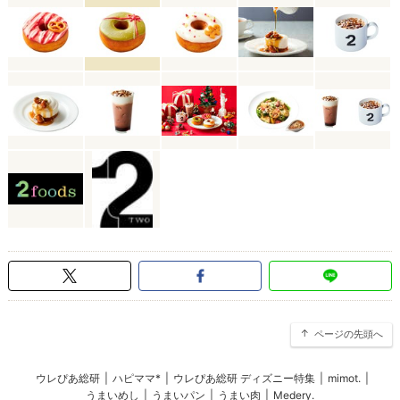
ページの先頭へ
ウレぴあ総研
|
ハピママ*
|
ウレぴあ総研 ディズニー特集
|
mimot.
|
うまいめし
|
うまいパン
|
うまい肉
|
Medery.