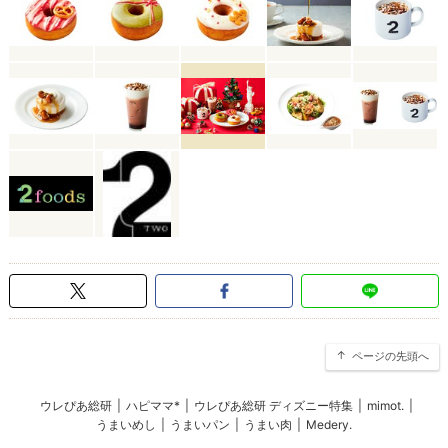
ページの先頭へ
ウレぴあ総研
|
ハピママ*
|
ウレぴあ総研 ディズニー特集
|
mimot.
|
うまいめし
|
うまいパン
|
うまい肉
|
Medery.