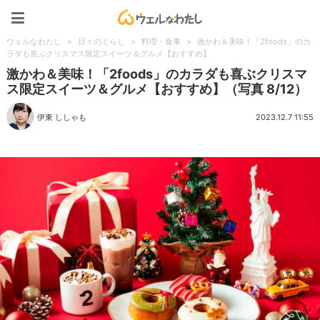
ウェルなわたし
ウェルなわたし
>
日々のくらし
>
料理・食事
>
激かわ＆美味！「2foods」のカ
ラダも喜ぶクリスマス限定スイーツ＆グルメ【おすすめ】
激かわ＆美味！「2foods」のカラダも喜ぶクリスマ
ス限定スイーツ＆グルメ【おすすめ】（写真 8/12）
伊東 ししゃも
2023.12.7 11:55