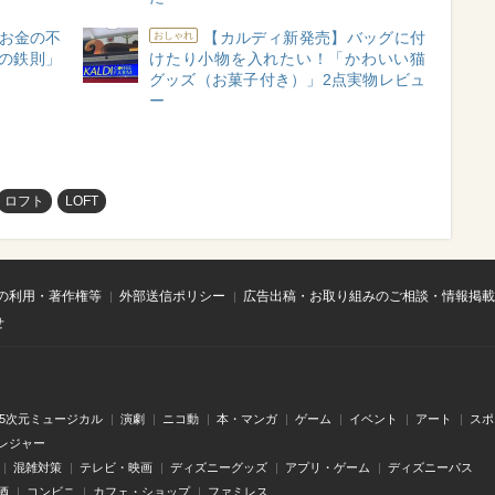
“お金の不
【カルディ新発売】バッグに付
おしゃれ
の鉄則」
けたり小物を入れたい！「かわいい猫
グッズ（お菓子付き）」2点実物レビュ
ー
ロフト
LOFT
の利用・著作権等
外部送信ポリシー
広告出稿・お取り組みのご相談・情報掲載
せ
.5次元ミュージカル
演劇
ニコ動
本・マンガ
ゲーム
イベント
アート
スポ
レジャー
混雑対策
テレビ・映画
ディズニーグッズ
アプリ・ゲーム
ディズニーパス
酒
コンビニ
カフェ・ショップ
ファミレス