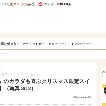
総研 ディズニー特集
mimot.
うまいめし
うまいパン
うまい肉
Medery.
ルなわたし
多様な働き方
わたしとお金
カルチャー
インタビュー
ービス
>
人
スマス限定スイーツ＆グルメ【おすすめ】
ds」のカラダも喜ぶクリスマス限定スイ
1
写真 3/12）
2023.12.7 11:55
2