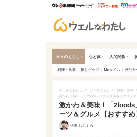
ウレぴあ総研
ハピママ*
ウレぴあ
ウェ
日々のくらし
心と体
人間関係
料理・食事
推しグッズ
Meタイム
便利サ
>
>
ウェルなわたし
日々のくらし
料理・食事
激かわ＆美味！「2foods」のカラダも喜ぶクリ
激かわ＆美味！「2foo
ーツ＆グルメ【おすすめ】（
伊東 ししゃも