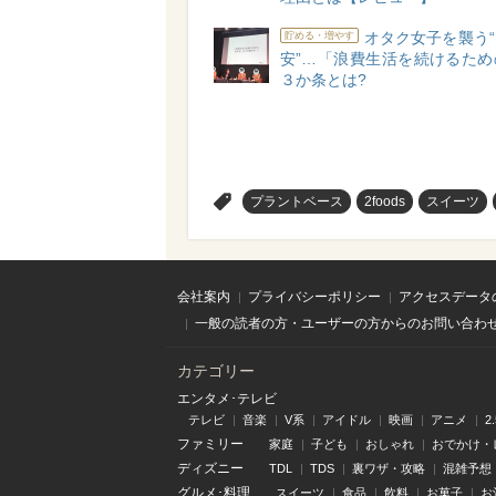
オタク女子を襲う
貯める・増やす
安”…「浪費生活を続けるため
３か条とは?
>
プラントベース
2foods
スイーツ
会社案内
プライバシーポリシー
アクセスデータ
一般の読者の方・ユーザーの方からのお問い合わ
カテゴリー
エンタメ･テレビ
テレビ
音楽
V系
アイドル
映画
アニメ
2
ファミリー
家庭
子ども
おしゃれ
おでかけ・
ディズニー
TDL
TDS
裏ワザ・攻略
混雑予想
グルメ･料理
スイーツ
食品
飲料
お菓子
お