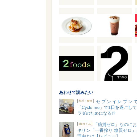
あわせて読みたい
セブンイレブン
料理・食事
「Cycle.me」で1日を過ごし
ラダのためになる!?
「糖質ゼロ」なのにお
Meタイム
キリン「一番搾り 糖質ゼロ」
理由とは【レビュー】