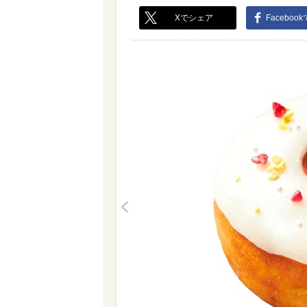
Xでシェア
Faceboo
<