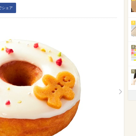
kでシェア
3
4
5