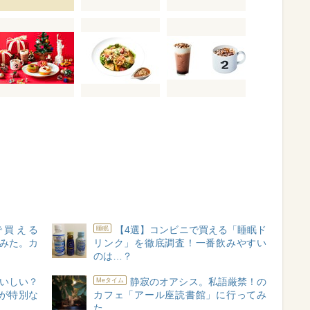
で買える
【4選】コンビニで買える「睡眠ド
睡眠
てみた。カ
リンク」を徹底調査！一番飲みやすい
のは…？
いしい？
静寂のオアシス。私語厳禁！の
Meタイム
が特別な
カフェ「アール座読書館」に行ってみ
た