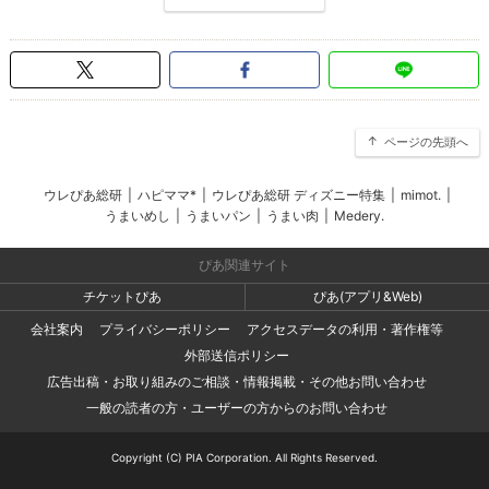
ページの先頭へ
ウレぴあ総研
|
ハピママ*
|
ウレぴあ総研 ディズニー特集
|
mimot.
|
うまいめし
|
うまいパン
|
うまい肉
|
Medery.
ぴあ関連サイト
チケットぴあ
ぴあ(アプリ&Web)
会社案内
プライバシーポリシー
アクセスデータの利用・著作権等
外部送信ポリシー
広告出稿・お取り組みのご相談・情報掲載・その他お問い合わせ
一般の読者の方・ユーザーの方からのお問い合わせ
Copyright (C) PIA Corporation. All Rights Reserved.