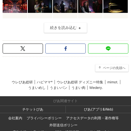
続きを読み込む
ページの先頭へ
ウレぴあ総研
|
ハピママ*
|
ウレぴあ総研 ディズニー特集
|
mimot.
|
うまいめし
|
うまいパン
|
うまい肉
|
Medery.
ぴあ関連サイト
チケットぴあ
ぴあ(アプリ&Web)
会社案内
プライバシーポリシー
アクセスデータの利用・著作権等
外部送信ポリシー