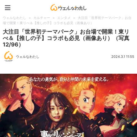
ウェルなわたし
ウェルなわたし
>
カルチャー
>
エンタメ
>
大注目「世界初テーマパーク」お台
場で開業！東リべ＆【推しの子】コラボも必見（画像あり）
大注目「世界初テーマパーク」お台場で開業！東リ
べ＆【推しの子】コラボも必見（画像あり）（写真
12/96）
ウェルなわたし
2024.3.1 11:55