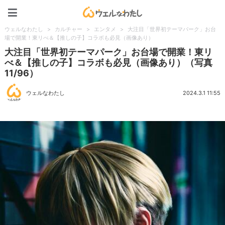
ウェルなわたし
ウェルなわたし
>
カルチャー
>
エンタメ
>
大注目「世界初テーマパーク」お台
場で開業！東リべ＆【推しの子】コラボも必見（画像あり）
大注目「世界初テーマパーク」お台場で開業！東リ
べ＆【推しの子】コラボも必見（画像あり）（写真
11/96）
ウェルなわたし
2024.3.1 11:55