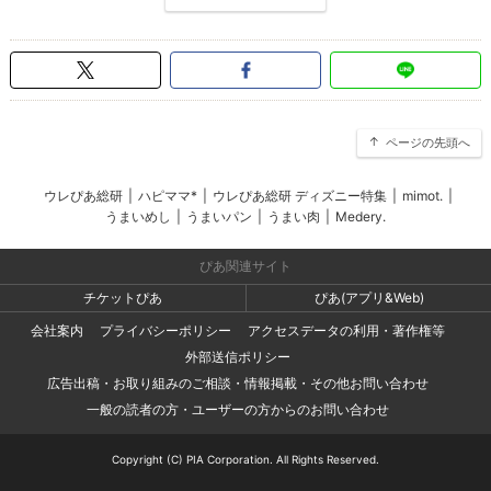
ページの先頭へ
ウレぴあ総研
|
ハピママ*
|
ウレぴあ総研 ディズニー特集
|
mimot.
|
うまいめし
|
うまいパン
|
うまい肉
|
Medery.
ぴあ関連サイト
チケットぴあ
ぴあ(アプリ&Web)
会社案内
プライバシーポリシー
アクセスデータの利用・著作権等
外部送信ポリシー
広告出稿・お取り組みのご相談・情報掲載・その他お問い合わせ
一般の読者の方・ユーザーの方からのお問い合わせ
Copyright (C) PIA Corporation. All Rights Reserved.