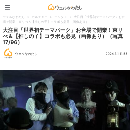
ウェルなわたし
ウェルなわたし
>
カルチャー
>
エンタメ
>
大注目「世界初テーマパーク」お台
場で開業！東リべ＆【推しの子】コラボも必見（画像あり）
大注目「世界初テーマパーク」お台場で開業！東リ
べ＆【推しの子】コラボも必見（画像あり）（写真
17/96）
ウェルなわたし
2024.3.1 11:55