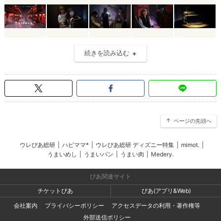
続きを読み込む
ページの先頭へ
ウレぴあ総研
|
ハピママ*
|
ウレぴあ総研 ディズニー特集
|
mimot.
|
うまいめし
|
うまいパン
|
うまい肉
|
Medery.
ぴあ関連サイト
チケットぴあ
ぴあ(アプリ&Web)
会社案内
プライバシーポリシー
アクセスデータの利用・著作権等
外部送信ポリシー