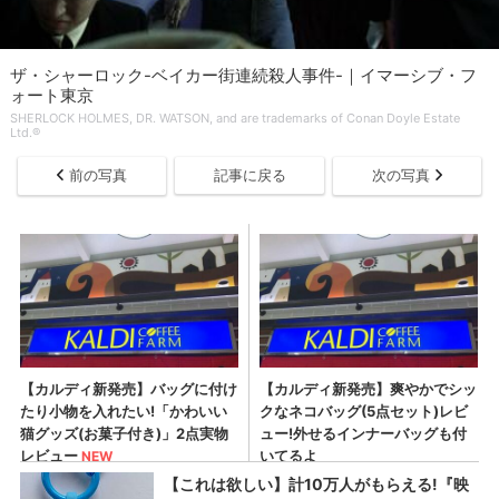
ザ・シャーロック-ベイカー街連続殺人事件-｜イマーシブ・フ
ォート東京
SHERLOCK HOLMES, DR. WATSON, and are trademarks of Conan Doyle Estate
Ltd.®
前の写真
記事に戻る
次の写真