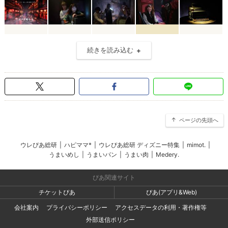
続きを読み込む
ページの先頭へ
ウレぴあ総研
|
ハピママ*
|
ウレぴあ総研 ディズニー特集
|
mimot.
|
うまいめし
|
うまいパン
|
うまい肉
|
Medery.
ぴあ関連サイト
チケットぴあ
ぴあ(アプリ&Web)
会社案内
プライバシーポリシー
アクセスデータの利用・著作権等
外部送信ポリシー