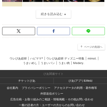
続きを読み込む
ページの先頭へ
ウレぴあ総研
|
ハピママ*
|
ウレぴあ総研 ディズニー特集
|
mimot.
|
うまいめし
|
うまいパン
|
うまい肉
|
Medery.
ぴあ関連サイト
チケットぴあ
ぴあ(アプリ&Web)
会社案内
プライバシーポリシー
アクセスデータの利用・著作権等
外部送信ポリシー
広告出稿・お取り組みのご相談・情報掲載・その他お問い合わせ
一般の読者の方・ユーザーの方からのお問い合わせ