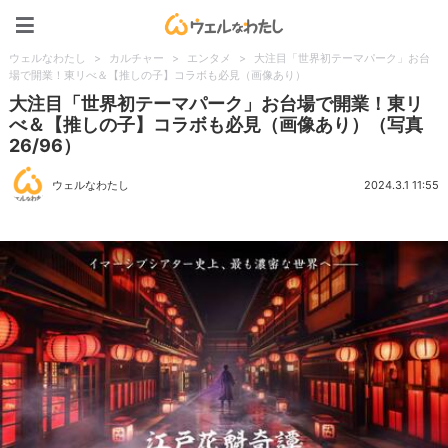
ウェルなわたし
ウェルなわたし
>
カルチャー
>
エンタメ
>
大注目「世界初テーマパーク」お台
場で開業！東リべ＆【推しの子】コラボも必見（画像あり）
大注目「世界初テーマパーク」お台場で開業！東リ
べ＆【推しの子】コラボも必見（画像あり）（写真
26/96）
ウェルなわたし
2024.3.1 11:55