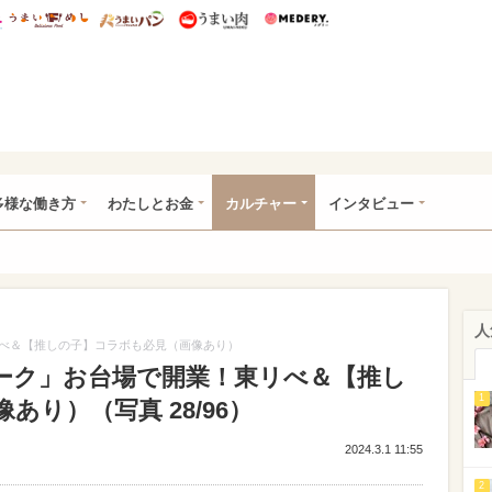
総研 ディズニー特集
mimot.
うまいめし
うまいパン
うまい肉
Medery.
ルなわたし
多様な働き方
わたしとお金
カルチャー
インタビュー
人
べ＆【推しの子】コラボも必見（画像あり）
ーク」お台場で開業！東リべ＆【推し
1
り）（写真 28/96）
2024.3.1 11:55
2