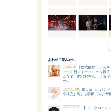
あわせて読みたい
【西武園ゆうえんち
人気遊び場
アル】新アトラクション徹底
んなで「昭和30年代」にタイ
プ♪
推し活はポジティ
ポジティブ浪費
幸福度が高まる最新「推し活
【ユニクロ×マン
マンガ・アニメ