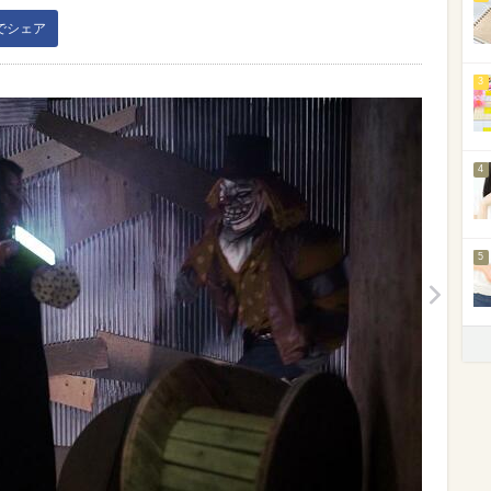
kでシェア
3
4
5