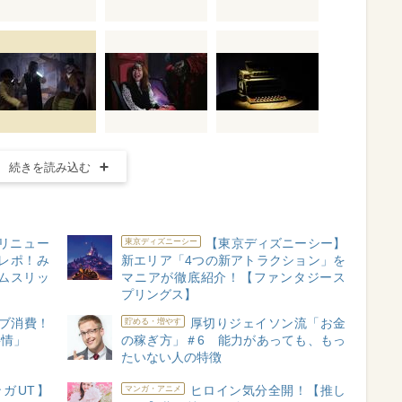
続きを読み込む
リニュー
【東京ディズニーシー】
東京ディズニーシー
レポ！み
新エリア「4つの新アトラクション」を
ムスリッ
マニアが徹底紹介！【ファンタジース
プリングス】
ブ消費！
厚切りジェイソン流「お金
貯める・増やす
事情」
の稼ぎ方」＃6 能力があっても、もっ
たいない人の特徴
ガUT】
ヒロイン気分全開！【推し
マンガ・アニメ