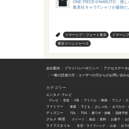
ONE PIECEやNARUTO、
集英社キャラTシャツが爆熱だ
>
イマーシブ・フォート東京
イマーシ
東京リベンジャーズ
会社案内
プライバシーポリシー
アクセスデータ
一般の読者の方・ユーザーの方からのお問い合わ
カテゴリー
エンタメ･テレビ
テレビ
音楽
V系
アイドル
映画
アニメ
2
ファミリー
家庭
子ども
おしゃれ
おでかけ・
ディズニー
TDL
TDS
裏ワザ・攻略
混雑予想
グルメ･料理
スイーツ
食品
飲料
お菓子
お
ライフスタイル
生活・ライフハック
お金
おで