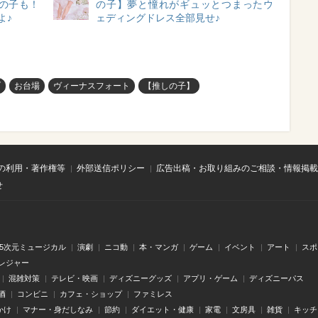
推しの子も！
の子】夢と憧れがギュッとつまったウ
よ♪
ェディングドレス全部見せ♪
ブ
お台場
ヴィーナスフォート
【推しの子】
の利用・著作権等
外部送信ポリシー
広告出稿・お取り組みのご相談・情報掲載
せ
.5次元ミュージカル
演劇
ニコ動
本・マンガ
ゲーム
イベント
アート
スポ
レジャー
混雑対策
テレビ・映画
ディズニーグッズ
アプリ・ゲーム
ディズニーパス
酒
コンビニ
カフェ・ショップ
ファミレス
かけ
マナー・身だしなみ
節約
ダイエット・健康
家電
文房具
雑貨
キッチ