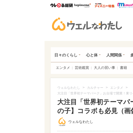
ウレぴあ総研
ハピママ*
ウレぴあ
ウェ
日々のくらし
心と体
人間関係
エンタメ
芸術鑑賞
大人の習い事
書籍
>
>
>
ウェルなわたし
カルチャー
エンタメ
大注目「世界初テーマパーク」お台場で開業！東リ
大注目「世界初テーマパ
の子】コラボも必見（画像あ
ウェルなわたし