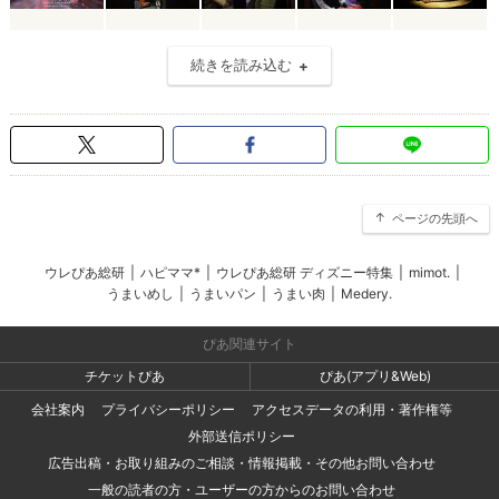
続きを読み込む
ページの先頭へ
ウレぴあ総研
|
ハピママ*
|
ウレぴあ総研 ディズニー特集
|
mimot.
|
うまいめし
|
うまいパン
|
うまい肉
|
Medery.
ぴあ関連サイト
チケットぴあ
ぴあ(アプリ&Web)
会社案内
プライバシーポリシー
アクセスデータの利用・著作権等
外部送信ポリシー
広告出稿・お取り組みのご相談・情報掲載・その他お問い合わせ
一般の読者の方・ユーザーの方からのお問い合わせ