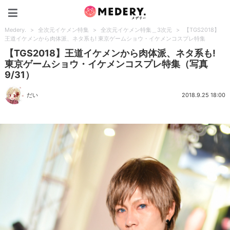
Medery.
Medery.
>
全次元イケメン特集
>
全次元イケメン特集＿3次元
>
【TGS2018】
王道イケメンから肉体派、ネタ系も! 東京ゲームショウ・イケメンコスプレ特集
【TGS2018】王道イケメンから肉体派、ネタ系も!
東京ゲームショウ・イケメンコスプレ特集（写真
9/31）
だい
2018.9.25 18:00