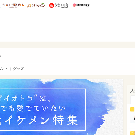
総研 ディズニー特集
mimot.
うまいめし
うまいパン
うまい肉
Medery.
ry.
s
ベント
グッズ
人
1
2