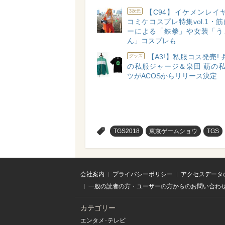
【C94】イケメンレイ
3次元
コミケコスプレ特集vol.1・
ーによる「鉄拳」や女装「う
ん」コスプレも
【A3!】私服コス発売! 
グッズ
の私服ジャージ＆泉田 莇の私
ツがACOSからリリース決定
>
TGS2018
東京ゲームショウ
TGS
会社案内
プライバシーポリシー
アクセスデータ
一般の読者の方・ユーザーの方からのお問い合わ
カテゴリー
エンタメ･テレビ