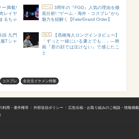
ヤー満載!
3周年の『FGO』人気の理由を徹
ゲーム
筋肉レイヤ
底分析! “ゲーム・海外・コスプレ”から
まるちゃ
魅力を紐解く【Fate/Grand Order】
兵頭 九門
【髙橋海人ロングインタビュー】
3次元
服Tシャ
「ずっと一緒にいる廉とでも…」―映
画『君の顔では泣けない』で感じたこ
と
コスプレ
全次元イケメン特集
の利用・著作権等
外部送信ポリシー
広告出稿・お取り組みのご相談・情報掲載
せ