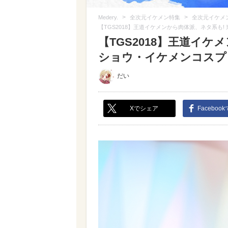
>
>
Medery.
全次元イケメン特集
全次元イケメ
【TGS2018】王道イケメンから肉体派、ネタ系も
【TGS2018】王道イケ
ショウ・イケメンコスプレ特
だい
Xでシェア
Faceboo