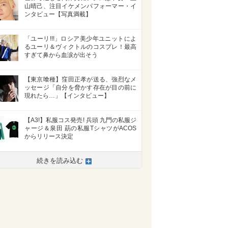
山晴己、注目イケメンパフォーマー・イ
ンタビュー【写真満載】
「ユーリ!!!」ロシア美少年ユニットによ
るユーリ＆ヴィクトルのコスプレ！最高
すぎて鼻から血涙が出そう
【東京喰種】窪田正孝が送る、強烈なメ
ッセージ「自分を脅かす存在が目の前に
現れたら…」【インタビュー】
【A3!】私服コス発売! 兵頭 九門の私服ジ
ャージ＆泉田 莇の私服TシャツがACOS
からリリース決定
続きを読み込む