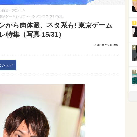
>
ン特集＿3次元
! 東京ゲームショウ・イケメンコスプレ特集
3
メンから肉体派、ネタ系も! 東京ゲーム
集（写真 15/31）
2018.9.25 18:00
4
kでシェア
5