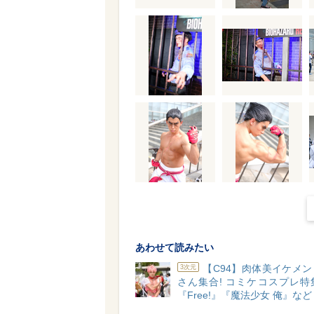
あわせて読みたい
【C94】肉体美イケメ
3次元
さん集合! コミケコスプレ特集v
『Free!』『魔法少女 俺』など