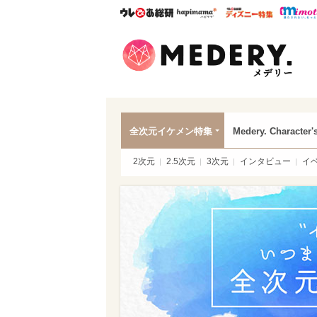
ウレぴあ総研
ハピママ*
ウレぴあ
Mede
全次元イケメン特集
Medery. Character'
2次元
2.5次元
3次元
インタビュー
イ