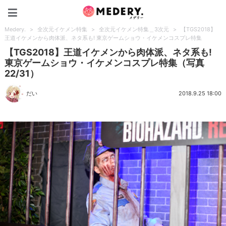
Medery.
Medery.
>
全次元イケメン特集
>
全次元イケメン特集＿3次元
>
【TGS2018】
王道イケメンから肉体派、ネタ系も! 東京ゲームショウ・イケメンコスプレ特集
【TGS2018】王道イケメンから肉体派、ネタ系も!
東京ゲームショウ・イケメンコスプレ特集（写真
22/31）
だい
2018.9.25 18:00