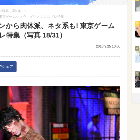
>
ン特集＿3次元
! 東京ゲームショウ・イケメンコスプレ特集
3
メンから肉体派、ネタ系も! 東京ゲーム
集（写真 18/31）
2018.9.25 18:00
4
kでシェア
5