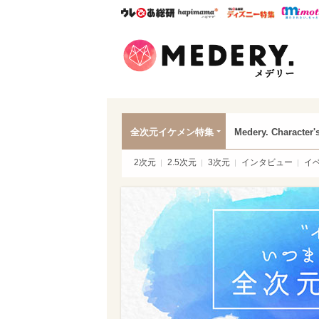
ウレぴあ総研
ハピママ*
ウレぴあ
Mede
全次元イケメン特集
Medery. Character'
2次元
2.5次元
3次元
インタビュー
イ