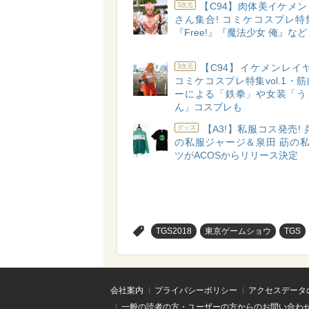
【C94】肉体美イケメ
3次元
さん集合! コミケコスプレ特集v
『Free!』『魔法少女 俺』など
【C94】イケメンレイ
3次元
コミケコスプレ特集vol.1・
ーによる「鉄拳」や女装「う
ん」コスプレも
【A3!】私服コス発売! 
グッズ
の私服ジャージ＆泉田 莇の私
ツがACOSからリリース決定
>
TGS2018
東京ゲームショウ
TGS
会社案内
プライバシーポリシー
アクセスデータ
一般の読者の方・ユーザーの方からのお問い合わ