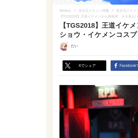
>
>
Medery.
全次元イケメン特集
全次元イケメ
【TGS2018】王道イケメンから肉体派、ネタ系も
【TGS2018】王道イケ
ショウ・イケメンコスプレ特
だい
Xでシェア
Faceboo