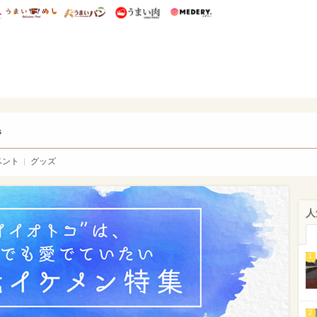
総研 ディズニー特集
mimot.
うまいめし
うまいパン
うまい肉
Medery.
ry.
s
ベント
グッズ
人
1
2