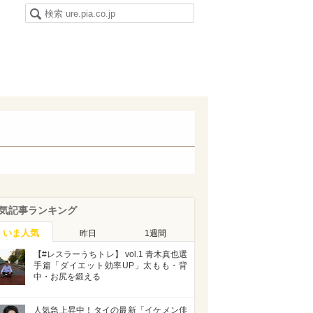
気記事ランキング
いま人気
昨日
1週間
【#レスラーうちトレ】 vol.1 青木真也選
手篇「ダイエット効率UP」太もも・背
中・お尻を鍛える
人気急上昇中！タイの最新「イケメン俳