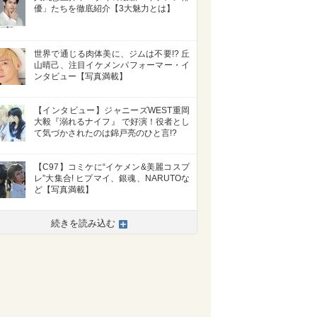
優」たちを徹底紹介【3大魅力とは】
世界で通じる肉体美に、ジムは不要!? 丘
山晴己、注目イケメンパフォーマー・イ
ンタビュー【写真満載】
【インタビュー】ジャニーズWEST重岡
大毅『溺れるナイフ』 で好演！役者とし
て気づかされたのは錦戸亮のひと言!?
【C97】コミケに“イケメン&美麗コスプ
レ”大集合! ヒプマイ、銀魂、NARUTOな
ど【写真満載】
続きを読み込む