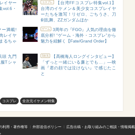
ンレイヤー
【台湾FFコスプレ特集vol.1】
コスプレ
ol.6・
台湾のイケメン＆美少女コスプレイヤ
ーたちを激写！リゼロ、ごちうさ、刀
剣乱舞、ZZガンダムほか
ヤー満載!
3周年の『FGO』人気の理由を徹
ゲーム
筋肉レイヤ
底分析! “ゲーム・海外・コスプレ”から
まるちゃ
魅力を紐解く【Fate/Grand Order】
兵頭 九門
【髙橋海人ロングインタビュー】
3次元
服Tシャ
「ずっと一緒にいる廉とでも…」―映
画『君の顔では泣けない』で感じたこ
と
コスプレ
全次元イケメン特集
の利用・著作権等
外部送信ポリシー
広告出稿・お取り組みのご相談・情報掲載
せ