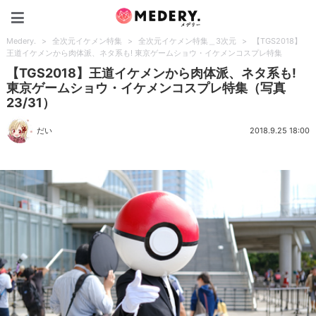
Medery.
Medery.
>
全次元イケメン特集
>
全次元イケメン特集＿3次元
>
【TGS2018】
王道イケメンから肉体派、ネタ系も! 東京ゲームショウ・イケメンコスプレ特集
【TGS2018】王道イケメンから肉体派、ネタ系も!
東京ゲームショウ・イケメンコスプレ特集（写真
23/31）
だい
2018.9.25 18:00