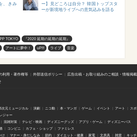
を、きみ
ー】見どころは自分？ 韓国トップスタ
ーが新境地ライブへの意気込みを語る
PP TOKYO
『2020 延期の延期の延期』
アートに夢中！
uP!!!
ライブ
音楽
の利用・著作権等
外部送信ポリシー
広告出稿・お取り組みのご相談・情報掲載
せ
.5次元ミュージカル
演劇
ニコ動
本・マンガ
ゲーム
イベント
アート
スポ
レジャー
混雑対策
テレビ・映画
ディズニーグッズ
アプリ・ゲーム
ディズニーパス
酒
コンビニ
カフェ・ショップ
ファミレス
かけ
マナー・身だしなみ
節約
ダイエット・健康
家電
文房具
雑貨
キッチ