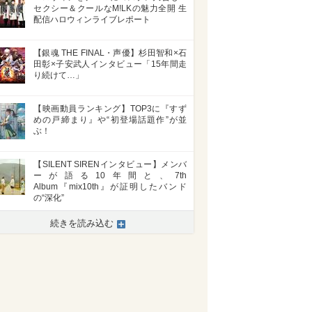
セクシー＆クールなM!LKの魅力全開 生
配信ハロウィンライブレポート
【銀魂 THE FINAL・声優】杉田智和×石
田彰×子安武人インタビュー「15年間走
り続けて…」
【映画動員ランキング】TOP3に『すず
めの戸締まり』や“初登場話題作”が並
ぶ！
【SILENT SIRENインタビュー】メンバ
ーが語る10年間と、7th
Album『mix10th』が証明したバンド
の“深化”
続きを読み込む