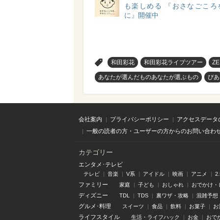
も楽しめる 『おさなごころ
に』開催中
>
和田彩花
和田彩花ライブツアー
ZE
あなたが選んだものあなたが選ぶもの
ぴあ
会社案内
プライバシーポリシー
アクセスデータ
一般の読者の方・ユーザーの方からのお問い合わ
カテゴリー
エンタメ･テレビ
テレビ
音楽
V系
アイドル
映画
アニメ
2
ファミリー
家庭
子ども
おしゃれ
おでかけ・
ディズニー
TDL
TDS
裏ワザ・攻略
混雑予想
グルメ･料理
スイーツ
食品
飲料
お菓子
お
ライフスタイル
生活・ライフハック
お金
おで