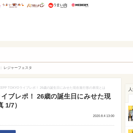
総研 ディズニー特集
mimot.
うまいめし
うまいパン
うまい肉
Medery.
WEB
レジャーフェスタ
ZEPP TOKYOライブレポ！ 26歳の誕生日にみせた現在進行形の表現とは
人
YOライブレポ！ 26歳の誕生日にみせた現
1/7）
1
2020.8.4 13:00
2