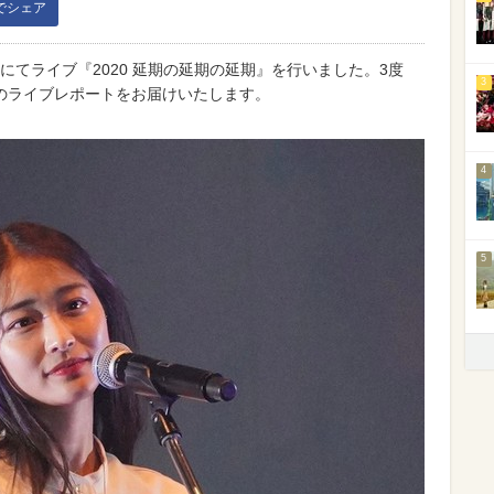
kでシェア
YOにてライブ『2020 延期の延期の延期』を行いました。3度
3
のライブレポートをお届けいたします。
4
5