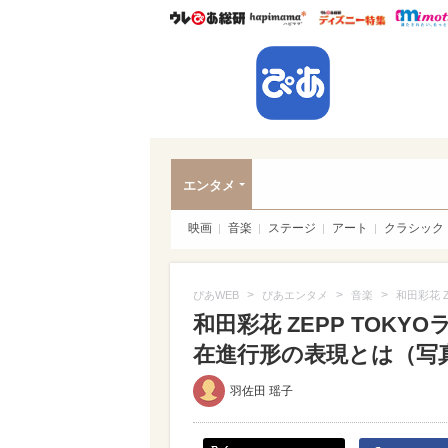
ウレぴあ総研
ハピママ*
ウレぴあ
ぴあ
エンタメ
映画
音楽
ステージ
アート
クラシック
>
>
>
ぴあWEB
ぴあエンタメ
音楽
和田彩花 
和田彩花 ZEPP TOK
在進行形の表現とは（写真 
羽佐田 瑶子