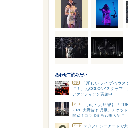
あわせて読みたい
「新しいライブハウス
音楽
に！」元COLONYスタッフ
ファンディング実施中
【嵐・大野智】「FREE
アート
2020 大野智 作品展」チケッ
開始！コラボ企画も明らかに
テクノロジーアートで大
アート