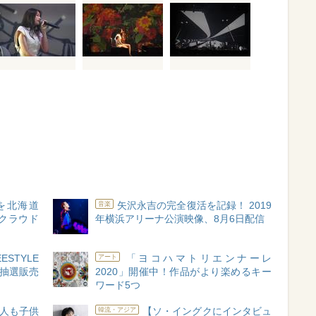
を北海道
矢沢永吉の完全復活を記録！ 2019
音楽
、クラウド
年横浜アリーナ公演映像、8月6日配信
STYLE
「ヨコハマトリエンナーレ
アート
ト抽選販売
2020」開催中！作品がより楽めるキー
ワード5つ
人も子供
【ソ・イングクにインタビュ
韓流・アジア