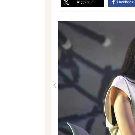
Xでシェア
Faceboo
<