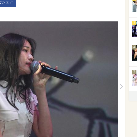
kでシェア
3
4
5