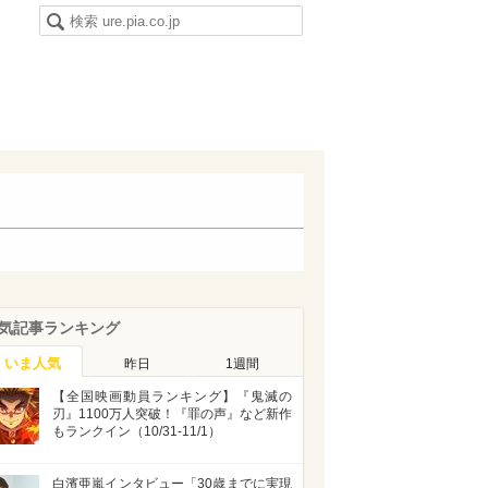
気記事ランキング
いま人気
昨日
1週間
【全国映画動員ランキング】『鬼滅の
刃』1100万人突破！『罪の声』など新作
もランクイン（10/31-11/1）
白濱亜嵐インタビュー「30歳までに実現