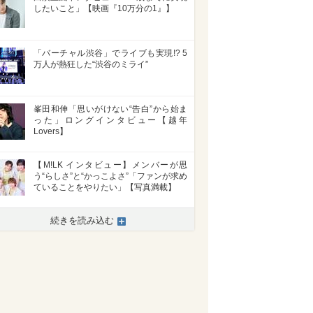
したいこと」【映画『10万分の1』】
「バーチャル渋谷」でライブも実現!? 5
万人が熱狂した“渋谷のミライ”
峯田和伸「思いがけない“告白”から始ま
った」ロングインタビュー【越年
Lovers】
【M!LK インタビュー】メンバーが思
う“らしさ”と“かっこよさ”「ファンが求め
ていることをやりたい」【写真満載】
>
続きを読み込む