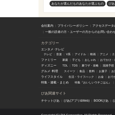
あなたが選んだものあなたが選ぶもの
ぴあ
会社案内
プライバシーポリシー
アクセスデータ
一般の読者の方・ユーザーの方からのお問い合わ
カテゴリー
エンタメ･テレビ
テレビ
音楽
V系
アイドル
映画
アニメ
2
ファミリー
家庭
子ども
おしゃれ
おでかけ・
ディズニー
TDL
TDS
裏ワザ・攻略
混雑予想
グルメ･料理
スイーツ
食品
飲料
お菓子
お
ライフスタイル
生活・ライフハック
お金
おで
特集
・
連載
・
まとめ
特集『おいしいウチごはん』
ぴあ関連サイト
チケットぴあ
ぴあ(アプリ&Web)
BOOKぴあ