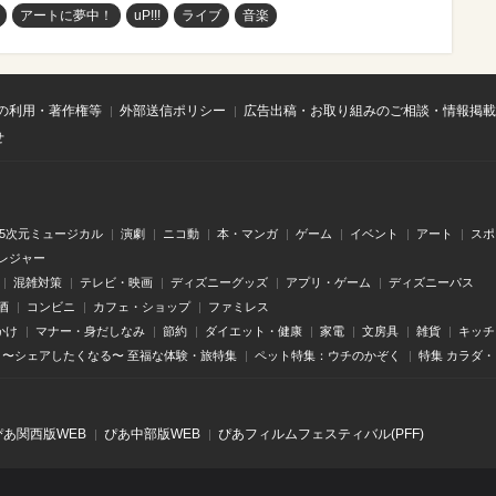
アートに夢中！
uP!!!
ライブ
音楽
の利用・著作権等
外部送信ポリシー
広告出稿・お取り組みのご相談・情報掲載
せ
.5次元ミュージカル
演劇
ニコ動
本・マンガ
ゲーム
イベント
アート
スポ
レジャー
混雑対策
テレビ・映画
ディズニーグッズ
アプリ・ゲーム
ディズニーパス
酒
コンビニ
カフェ・ショップ
ファミレス
かけ
マナー・身だしなみ
節約
ダイエット・健康
家電
文房具
雑貨
キッチ
〜シェアしたくなる〜 至福な体験・旅特集
ペット特集：ウチのかぞく
特集 カラダ
ぴあ関⻄版WEB
ぴあ中部版WEB
ぴあフィルムフェスティバル(PFF)