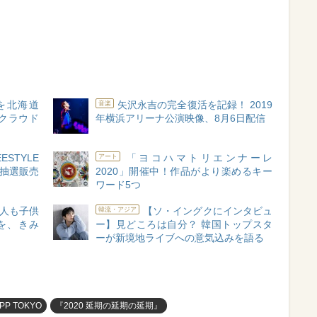
を北海道
矢沢永吉の完全復活を記録！ 2019
音楽
、クラウド
年横浜アリーナ公演映像、8月6日配信
STYLE
「ヨコハマトリエンナーレ
アート
ト抽選販売
2020」開催中！作品がより楽めるキー
ワード5つ
人も子供
【ソ・イングクにインタビュ
韓流・アジア
を、きみ
ー】見どころは自分？ 韓国トップスタ
ーが新境地ライブへの意気込みを語る
PP TOKYO
『2020 延期の延期の延期』