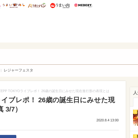
総研 ディズニー特集
mimot.
うまいめし
うまいパン
うまい肉
Medery.
WEB
レジャーフェスタ
ZEPP TOKYOライブレポ！ 26歳の誕生日にみせた現在進行形の表現とは
人
YOライブレポ！ 26歳の誕生日にみせた現
3/7）
1
2020.8.4 13:00
2