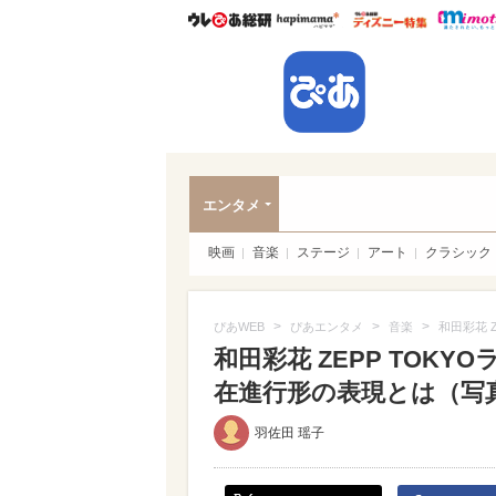
ウレぴあ総研
ハピママ*
ウレぴあ
ぴあ
エンタメ
映画
音楽
ステージ
アート
クラシック
>
>
>
ぴあWEB
ぴあエンタメ
音楽
和田彩花 
和田彩花 ZEPP TOK
在進行形の表現とは（写真 
羽佐田 瑶子