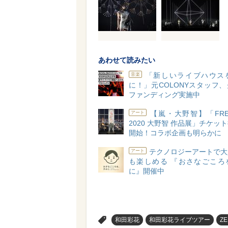
あわせて読みたい
「新しいライブハウス
音楽
に！」元COLONYスタッフ
ファンディング実施中
【嵐・大野智】「FREE
アート
2020 大野智 作品展」チケッ
開始！コラボ企画も明らかに
テクノロジーアートで大
アート
も楽しめる 『おさなごころ
に』開催中
>
和田彩花
和田彩花ライブツアー
ZE