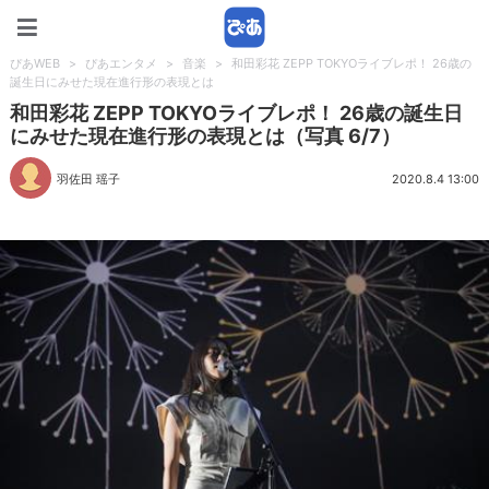
ぴあWEB
ぴあWEB
>
ぴあエンタメ
>
音楽
>
和田彩花 ZEPP TOKYOライブレポ！ 26歳の
誕生日にみせた現在進行形の表現とは
和田彩花 ZEPP TOKYOライブレポ！ 26歳の誕生日
にみせた現在進行形の表現とは（写真 6/7）
羽佐田 瑶子
2020.8.4 13:00