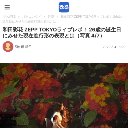
ぴあWEB
ぴあWEB
>
ぴあエンタメ
>
音楽
>
和田彩花 ZEPP TOKYOライブレポ！ 26歳の
誕生日にみせた現在進行形の表現とは
和田彩花 ZEPP TOKYOライブレポ！ 26歳の誕生日
にみせた現在進行形の表現とは（写真 4/7）
羽佐田 瑶子
2020.8.4 13:00