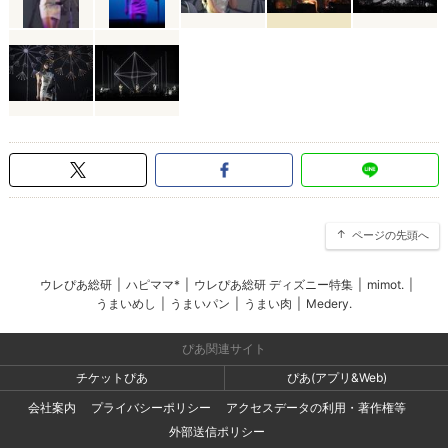
ページの先頭へ
ウレぴあ総研
|
ハピママ*
|
ウレぴあ総研 ディズニー特集
|
mimot.
|
うまいめし
|
うまいパン
|
うまい肉
|
Medery.
ぴあ関連サイト
チケットぴあ
ぴあ(アプリ&Web)
会社案内
プライバシーポリシー
アクセスデータの利用・著作権等
外部送信ポリシー