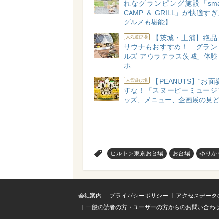
れなグランピング施設「small 
CAMP ＆ GRILL」が快適す
グルメも堪能】
【茨城・土浦】絶品
人気遊び場
サウナもおすすめ！「グラン
ルズ アウラテラス茨城」体験
ポ
【PEANUTS】“お面
人気遊び場
すな！「スヌーピーミュージ
ッズ、メニュー、企画展の見
>
ヒルトン東京お台場
お台場
ゆりか
会社案内
プライバシーポリシー
アクセスデータ
一般の読者の方・ユーザーの方からのお問い合わ