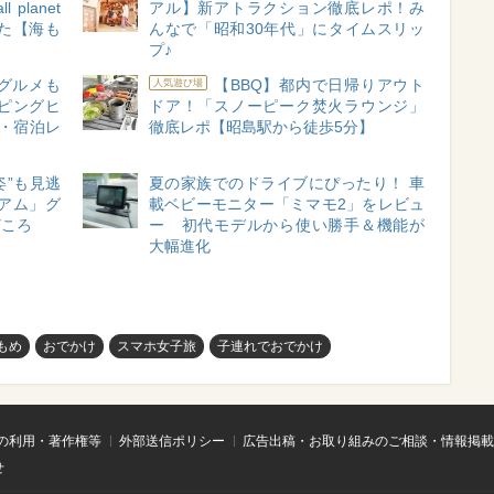
planet
アル】新アトラクション徹底レポ！み
ぎた【海も
んなで「昭和30年代」にタイムスリッ
プ♪
グルメも
【BBQ】都内で日帰りアウト
人気遊び場
ピングヒ
ドア！「スノーピーク焚火ラウンジ」
・宿泊レ
徹底レポ【昭島駅から徒歩5分】
姿”も見逃
夏の家族でのドライブにぴったり！ 車
アム」グ
載ベビーモニター「ミマモ2」をレビュ
どころ
ー 初代モデルから使い勝手＆機能が
大幅進化
もめ
おでかけ
スマホ女子旅
子連れでおでかけ
の利用・著作権等
外部送信ポリシー
広告出稿・お取り組みのご相談・情報掲載
せ