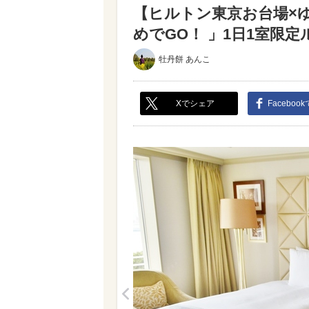
【ヒルトン東京お台場×
めでGO！ 」1日1室限定
牡丹餅 あんこ
Xでシェア
Faceboo
<