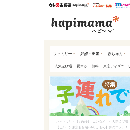
ウレぴあ総研
ハピママ*
ウレぴあ
ハピ
ファミリー
妊娠・出産
赤ちゃん
人気遊び場
夏休み
無料
東京ディズニー
>
>
ハピママ*
おでかけ・エンタメ
人気遊び場
【ヒルトン東京お台場×ゆりかもめ】夢のコラボ！「