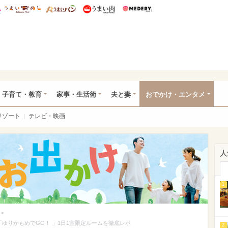
総研 ディズニー特集
mimot.
うまいめし
うまいパン
うまい肉
Medery.
ママ*
子育て・教育
家事・生活術
夫と妻
おでかけ・エンタメ
リゾート
テレビ・映画
人
1
>
ゆりかもめでGO！ 」1日1室限定ルームを徹底レポ
2