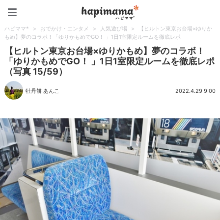
ハピママ*
ハピママ*
>
おでかけ・エンタメ
>
人気遊び場
>
【ヒルトン東京お台場×ゆりか
もめ】夢のコラボ！「ゆりかもめでGO！ 」1日1室限定ルームを徹底レポ
【ヒルトン東京お台場×ゆりかもめ】夢のコラボ！
「ゆりかもめでGO！ 」1日1室限定ルームを徹底レポ
（写真 15/59）
牡丹餅 あんこ
2022.4.29 9:00