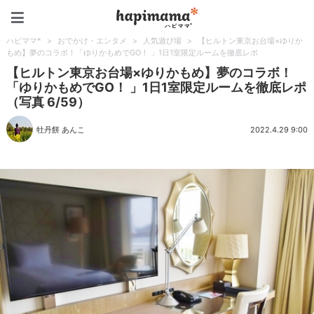
ハピママ*
ハピママ*
>
おでかけ・エンタメ
>
人気遊び場
>
【ヒルトン東京お台場×ゆりか
もめ】夢のコラボ！「ゆりかもめでGO！ 」1日1室限定ルームを徹底レポ
【ヒルトン東京お台場×ゆりかもめ】夢のコラボ！
「ゆりかもめでGO！ 」1日1室限定ルームを徹底レポ
（写真 6/59）
牡丹餅 あんこ
2022.4.29 9:00