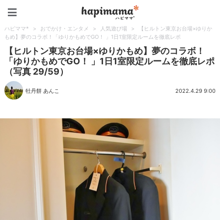
ハピママ*
ハピママ*
>
おでかけ・エンタメ
>
人気遊び場
>
【ヒルトン東京お台場×ゆりか
もめ】夢のコラボ！「ゆりかもめでGO！ 」1日1室限定ルームを徹底レポ
【ヒルトン東京お台場×ゆりかもめ】夢のコラボ！
「ゆりかもめでGO！ 」1日1室限定ルームを徹底レポ
（写真 29/59）
牡丹餅 あんこ
2022.4.29 9:00