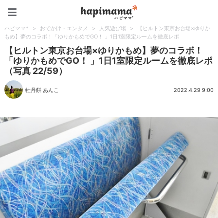
ハピママ*
ハピママ*
>
おでかけ・エンタメ
>
人気遊び場
>
【ヒルトン東京お台場×ゆりか
もめ】夢のコラボ！「ゆりかもめでGO！ 」1日1室限定ルームを徹底レポ
【ヒルトン東京お台場×ゆりかもめ】夢のコラボ！
「ゆりかもめでGO！ 」1日1室限定ルームを徹底レポ
（写真 22/59）
牡丹餅 あんこ
2022.4.29 9:00