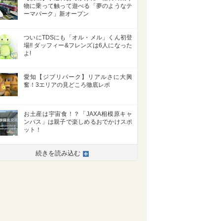
物に乗って触って遊べる「夢のようなテ
ーマパーク」新オープン
ついにTDSにも「オル・メル」くん初登
場!! ダッフィー&フレンズは6人になった
よ!
愛知【ジブリパーク】リアルさに大興
奮！3エリアの見どころ徹底レポ
お土産は宇宙食！？「JAXA相模原キャ
ンパス」は親子で楽しめるおでかけスポ
ット！
続きを読み込む
>