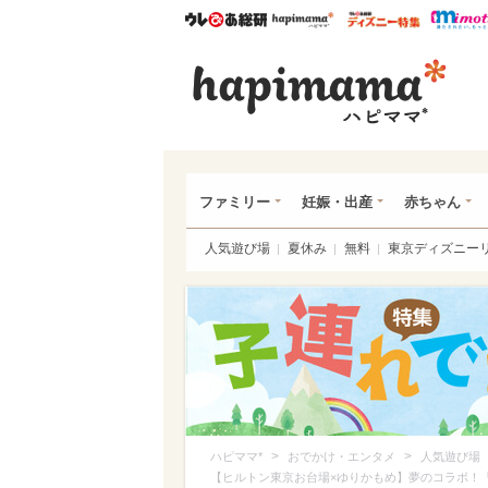
ウレぴあ総研
ハピママ*
ウレぴあ
ハピ
ファミリー
妊娠・出産
赤ちゃん
人気遊び場
夏休み
無料
東京ディズニー
>
>
ハピママ*
おでかけ・エンタメ
人気遊び場
【ヒルトン東京お台場×ゆりかもめ】夢のコラボ！「