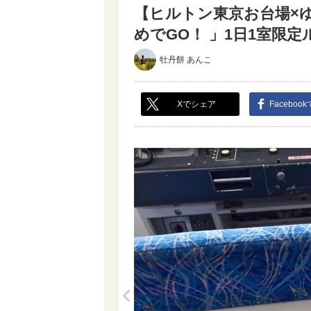
【ヒルトン東京お台場×
めでGO！ 」1日1室限定
牡丹餅 あんこ
Xでシェア
Faceboo
<