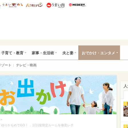
総研 ディズニー特集
mimot.
うまいめし
うまいパン
うまい肉
Medery.
ママ*
子育て・教育
家事・生活術
夫と妻
おでかけ・エンタメ
リゾート
テレビ・映画
人
1
>
ゆりかもめでGO！ 」1日1室限定ルームを徹底レポ
2