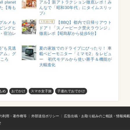
planet
アル】新アトラクション徹底レポ！み
ぎた【海も
んなで「昭和30年代」にタイムスリッ
プ♪
グルメも
【BBQ】都内で日帰りアウト
人気遊び場
ピングヒ
ドア！「スノーピーク焚火ラウンジ」
・宿泊レ
徹底レポ【昭島駅から徒歩5分】
姿”も見逃
夏の家族でのドライブにぴったり！ 車
アム」グ
載ベビーモニター「ミマモ2」をレビュ
どころ
ー 初代モデルから使い勝手＆機能が
大幅進化
もめ
おでかけ
スマホ女子旅
子連れでおでかけ
の利用・著作権等
外部送信ポリシー
広告出稿・お取り組みのご相談・情報掲載
せ