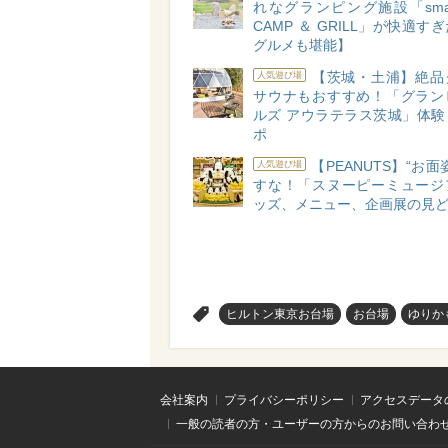
れなグランピング施設「small 
CAMP ＆ GRILL」が快適す
グルメも堪能】
【茨城・土浦】絶品
人気遊び場
サウナもおすすめ！「グラン
ルズ アウラテラス茨城」体験
ポ
【PEANUTS】“お面
人気遊び場
すな！「スヌーピーミュージ
ッズ、メニュー、企画展の見
>
ヒルトン東京お台場
お台場
ゆりか
会社案内
プライバシーポリシー
アクセスデータ
一般の読者の方・ユーザーの方からのお問い合わ