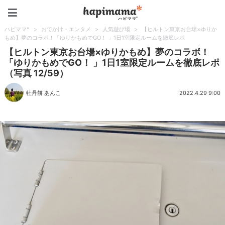
ハピママ*
ハピママ*
>
おでかけ・エンタメ
>
人気遊び場
>
【ヒルトン東京お台場×ゆりか
もめ】夢のコラボ！「ゆりかもめでGO！ 」1日1室限定ルームを徹底レポ
【ヒルトン東京お台場×ゆりかもめ】夢のコラボ！
「ゆりかもめでGO！ 」1日1室限定ルームを徹底レポ
（写真 12/59）
牡丹餅 あんこ
2022.4.29 9:00