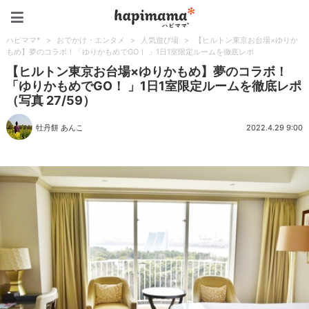
ハピママ*
ハピママ*
>
おでかけ・エンタメ
>
人気遊び場
>
【ヒルトン東京お台場×ゆりか
もめ】夢のコラボ！「ゆりかもめでGO！ 」1日1室限定ルームを徹底レポ
【ヒルトン東京お台場×ゆりかもめ】夢のコラボ！
「ゆりかもめでGO！ 」1日1室限定ルームを徹底レポ
（写真 27/59）
牡丹餅 あんこ
2022.4.29 9:00