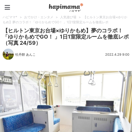
ハピママ*
ハピママ*
>
おでかけ・エンタメ
>
人気遊び場
>
【ヒルトン東京お台場×ゆりか
もめ】夢のコラボ！「ゆりかもめでGO！ 」1日1室限定ルームを徹底レポ
【ヒルトン東京お台場×ゆりかもめ】夢のコラボ！
「ゆりかもめでGO！ 」1日1室限定ルームを徹底レポ
（写真 24/59）
牡丹餅 あんこ
2022.4.29 9:00