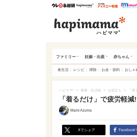
ウレぴあ総研
ハピママ*
ウレぴあ
ハピ
ファミリー
妊娠・出産
赤ちゃん
食生活
レシピ
掃除
お金・節約
おしゃ
>
>
>
ハピママ*
家事・生活術
お役立ち
「着
「着るだけ」で疲労軽減!
Mami Azuma
Xでシェア
Faceboo