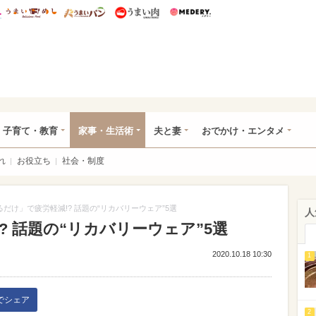
総研 ディズニー特集
mimot.
うまいめし
うまいパン
うまい肉
Medery.
ママ*
子育て・教育
家事・生活術
夫と妻
おでかけ・エンタメ
れ
お役立ち
社会・制度
るだけ」で疲労軽減!? 話題の“リカバリーウェア”5選
人
? 話題の“リカバリーウェア”5選
2020.10.18 10:30
1
kでシェア
2