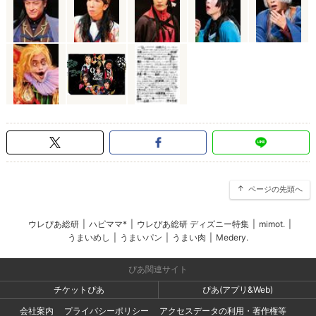
ページの先頭へ
ウレぴあ総研
|
ハピママ*
|
ウレぴあ総研 ディズニー特集
|
mimot.
|
うまいめし
|
うまいパン
|
うまい肉
|
Medery.
ぴあ関連サイト
チケットぴあ
ぴあ(アプリ&Web)
会社案内
プライバシーポリシー
アクセスデータの利用・著作権等