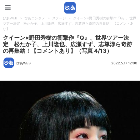
ぴあWEB
ぴあWEB
>
ぴあエンタメ
>
ステージ
>
クイーン×野田秀樹の衝撃作『Q』、世界
ツアー決定 松たか子、上川隆也、広瀬すず、志尊淳ら奇跡の再集結！【コメントあ
り】
クイーン×野田秀樹の衝撃作『Q』、世界ツアー決
定 松たか子、上川隆也、広瀬すず、志尊淳ら奇跡
の再集結！【コメントあり】（写真 4/13）
ぴあWEB
2022.5.17 12:00