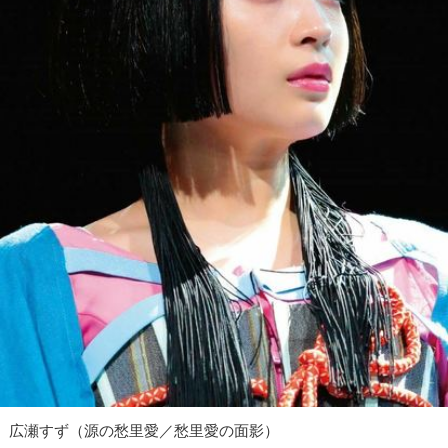
広瀬すず（源の愁里愛／愁里愛の面影）