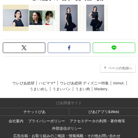
ページの先頭へ
ウレぴあ総研
|
ハピママ*
|
ウレぴあ総研 ディズニー特集
|
mimot.
|
うまいめし
|
うまいパン
|
うまい肉
|
Medery.
ぴあ関連サイト
チケットぴあ
ぴあ(アプリ&Web)
会社案内
プライバシーポリシー
アクセスデータの利用・著作権等
外部送信ポリシー
広告出稿・お取り組みのご相談・情報掲載・その他お問い合わせ