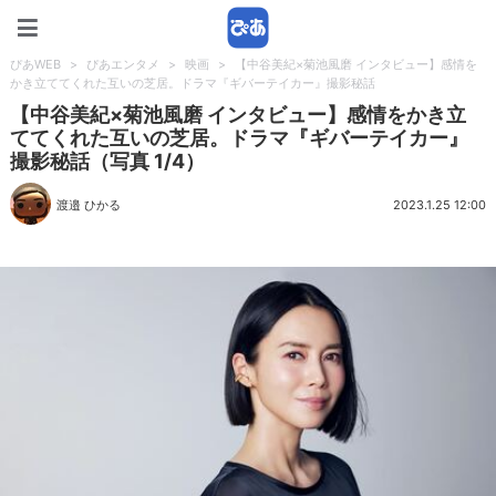
ぴあWEB
ぴあWEB
>
ぴあエンタメ
>
映画
>
【中谷美紀×菊池風磨 インタビュー】感情を
かき立ててくれた互いの芝居。ドラマ『ギバーテイカー』撮影秘話
【中谷美紀×菊池風磨 インタビュー】感情をかき立
ててくれた互いの芝居。ドラマ『ギバーテイカー』
撮影秘話（写真 1/4）
渡邉 ひかる
2023.1.25 12:00