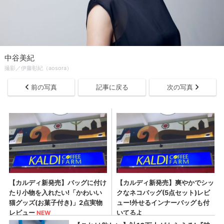
中谷美紀
撮影／伊藤彰紀（aosora）
前の写真
記事に戻る
次の写真