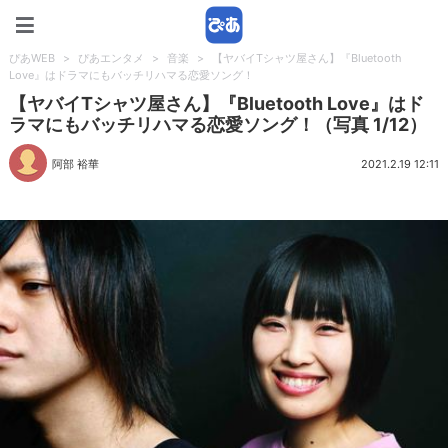
ぴあWEB
ぴあWEB
>
ぴあエンタメ
>
音楽
>
【ヤバイTシャツ屋さん】『Bluetooth
Love』はドラマにもバッチリハマる恋愛ソング！
【ヤバイTシャツ屋さん】『Bluetooth Love』はド
ラマにもバッチリハマる恋愛ソング！（写真 1/12）
阿部 裕華
2021.2.19 12:11