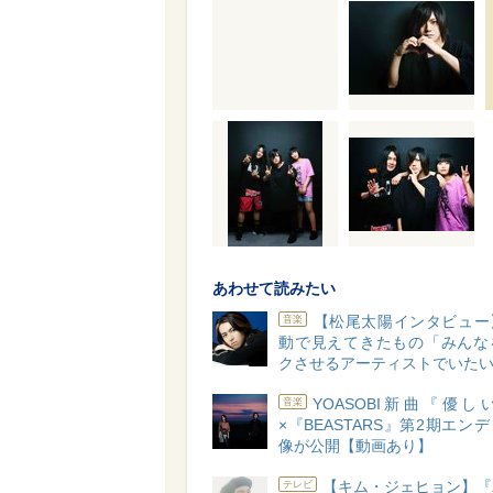
あわせて読みたい
【松尾太陽インタビュー
音楽
動で見えてきたもの「みんな
クさせるアーティストでいた
YOASOBI新曲『優
音楽
×『BEASTARS』第2期エン
像が公開【動画あり】
【キム・ジェヒョン】『
テレビ