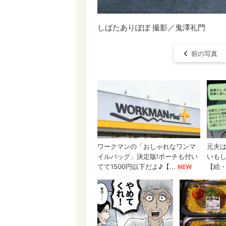
しばたありぽぽ 撮影／鬼澤礼門
前の写真