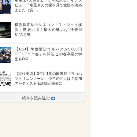
竜星涼×犬飼貴丈『ぐらんぶる』インタ
ビュー「竜星さんの裸を見て覚悟を決め
ました（笑）」
横浜駅直結のシネコン「Ｔ・ジョイ横
浜」徹底レポ！最大の魅力は“神奈川
初”の音響
【USJ】学生限定で年パスが5,000円
OFF! 「ユニ春」を開催 この春卒業の学
生もOK!
【現代美術】3年に1度の国際展「ヨコハ
マトリエンナーレ」今年の注目は？参加
アーティスト＆詳細が発表に
続きを読み込む