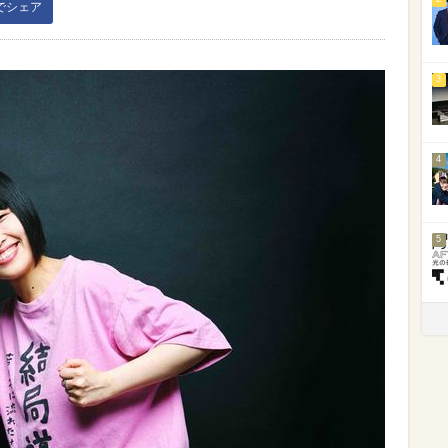
kでシェア
3
4
5