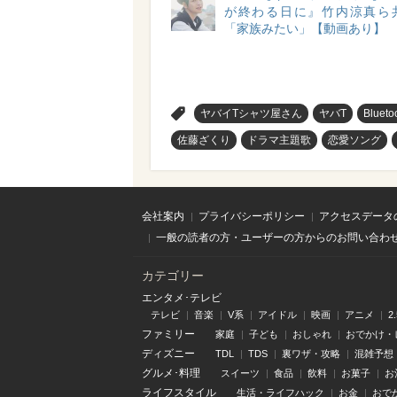
が終わる日に』竹内涼真ら
「家族みたい」【動画あり】
>
ヤバイTシャツ屋さん
ヤバT
Blueto
佐藤ざくり
ドラマ主題歌
恋愛ソング
会社案内
プライバシーポリシー
アクセスデータ
一般の読者の方・ユーザーの方からのお問い合わ
カテゴリー
エンタメ･テレビ
テレビ
音楽
V系
アイドル
映画
アニメ
2
ファミリー
家庭
子ども
おしゃれ
おでかけ・
ディズニー
TDL
TDS
裏ワザ・攻略
混雑予想
グルメ･料理
スイーツ
食品
飲料
お菓子
お
ライフスタイル
生活・ライフハック
お金
おで