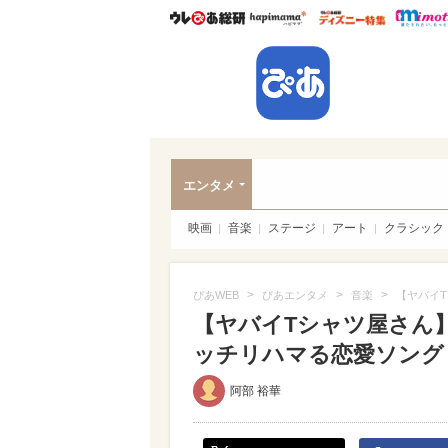
ウレぴあ総研
ハピママ*
ウレぴあ
ぴあ
エンタメ
映画
音楽
ステージ
アート
クラシック
>
>
>
ぴあWEB
ぴあエンタメ
音楽
【ヤバイT
【ヤバイTシャツ屋さん】『B
ッチリハマる恋愛ソング！（
阿部 裕華