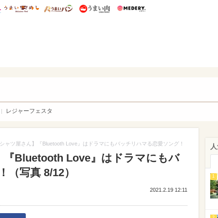
総研 ディズニー特集
mimot.
うまいめし
うまいパン
うまい肉
Medery.
WEB
レジャーフェスタ
シャツ屋さん】『Bluetooth Love』はドラマにもバッチリハマる恋愛ソング！
人
luetooth Love』はドラマにもバ
写真 8/12）
1
2021.2.19 12:11
2