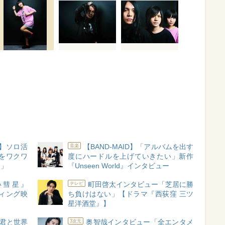
】ソロ活
【BAND-MAID】「アルバムを出す
音楽
をワクワ
度にハードルを上げていきたい」新作
い」
『Unseen World』インタビュー
しい彗星』
町田啓太インタビュー「芝居に勝
テレビ
ディング映
ち負けはない」【ドラマ『西荻窪 三ツ
星洋酒堂』】
君と世界
奥智哉インタビュー「全エンタメ
3次元