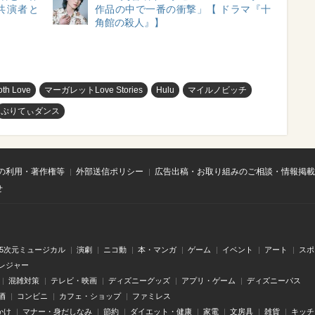
共演者と
作品の中で一番の衝撃」【 ドラマ『十
角館の殺人』】
oth Love
マーガレットLove Stories
Hulu
マイルノビッチ
ぷりてぃダンス
の利用・著作権等
外部送信ポリシー
広告出稿・お取り組みのご相談・情報掲載
せ
.5次元ミュージカル
演劇
ニコ動
本・マンガ
ゲーム
イベント
アート
スポ
レジャー
混雑対策
テレビ・映画
ディズニーグッズ
アプリ・ゲーム
ディズニーパス
酒
コンビニ
カフェ・ショップ
ファミレス
かけ
マナー・身だしなみ
節約
ダイエット・健康
家電
文房具
雑貨
キッチ