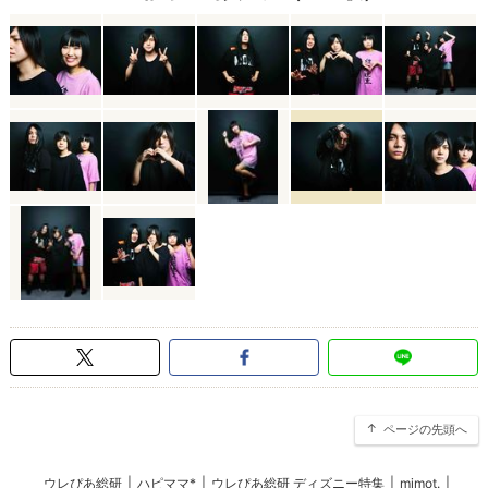
ページの先頭へ
ウレぴあ総研
|
ハピママ*
|
ウレぴあ総研 ディズニー特集
|
mimot.
|