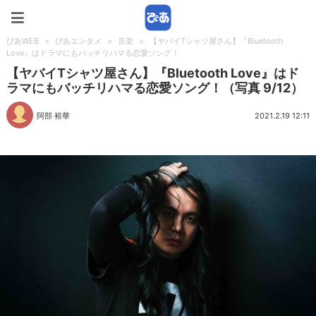
ぴあWEB
ぴあWEB
>
ぴあエンタメ
>
音楽
>
【ヤバイTシャツ屋さん】『Bluetooth
Love』はドラマにもバッチリハマる恋愛ソング！
【ヤバイTシャツ屋さん】『Bluetooth Love』はド
ラマにもバッチリハマる恋愛ソング！（写真 9/12）
阿部 裕華
2021.2.19 12:11