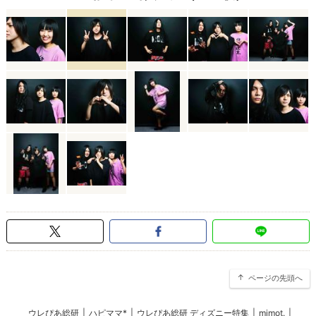
ページの先頭へ
ウレぴあ総研
|
ハピママ*
|
ウレぴあ総研 ディズニー特集
|
mimot.
|