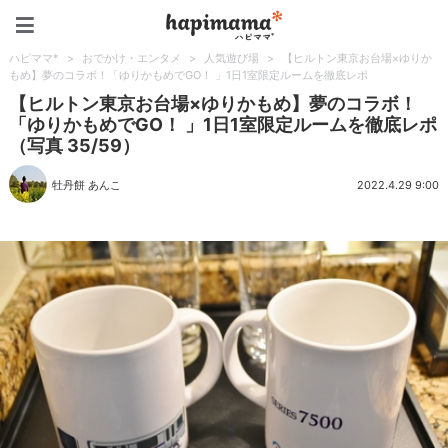
ハピママ*
ハピママ*
>
おでかけ・エンタメ
>
人気遊び場
>
【ヒルトン東京お台場×ゆりか
もめ】夢のコラボ！「ゆりかもめでGO！ 」1日1室限定ルームを徹底レポ
【ヒルトン東京お台場×ゆりかもめ】夢のコラボ！
「ゆりかもめでGO！ 」1日1室限定ルームを徹底レポ
（写真 35/59）
牡丹餅 あんこ
2022.4.29 9:00