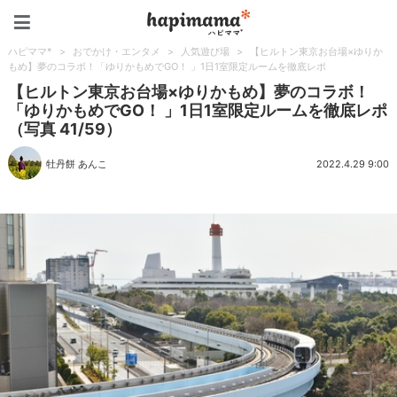
ハピママ*
ハピママ*
>
おでかけ・エンタメ
>
人気遊び場
>
【ヒルトン東京お台場×ゆりか
もめ】夢のコラボ！「ゆりかもめでGO！ 」1日1室限定ルームを徹底レポ
【ヒルトン東京お台場×ゆりかもめ】夢のコラボ！
「ゆりかもめでGO！ 」1日1室限定ルームを徹底レポ
（写真 41/59）
牡丹餅 あんこ
2022.4.29 9:00