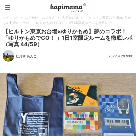
ハピママ*
ハピママ*
>
おでかけ・エンタメ
>
人気遊び場
>
【ヒルトン東京お台場×ゆりか
もめ】夢のコラボ！「ゆりかもめでGO！ 」1日1室限定ルームを徹底レポ
【ヒルトン東京お台場×ゆりかもめ】夢のコラボ！
「ゆりかもめでGO！ 」1日1室限定ルームを徹底レポ
（写真 44/59）
牡丹餅 あんこ
2022.4.29 9:00